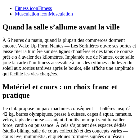
Fitness
icon
Fitness
Musculation
icon
Musculation
Quand la salle s’allume avant la ville
À 6 heures du matin, quand la plupart des commerces dorment
encore, Wake Up Form Nantes — Les Sorinières ouvre ses portes et
laisse filer la lumière sur des lignes d’haltères et des tapis de course
prêt·e·s à avaler des kilomètres. Implantée rue de Nantes, cette salle
joue la carte d’un fitness accessible à tous les rythmes : du lever du
soleil aux sorties tardives après le boulot, elle affiche une amplitude
qui facilite les vies chargées.
Matériel et cours : un choix franc et
pratique
Le club propose un parc machines conséquent — haltères jusqu’à
42 kg, barres olympiques, presse à cuisses, cages à squat, rameurs,
vélos, tapis de course — autant d’outils pour qui veut travailler
force, cardio ou puissance. À cela s’ajoutent des espaces dédiés
(studio biking, salle de cours collectifs) et des concepts variés —
cours live, multimédia, et quelques formules signées du réseau