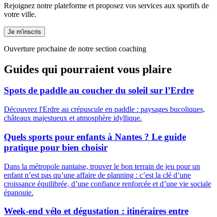
Rejoignez notre plateforme et proposez vos services aux sportifs de
votre ville.
Je m'inscris
Ouverture prochaine de notre section coaching
Guides qui pourraient vous plaire
Spots de paddle au coucher du soleil sur l’Erdre
Découvrez l'Erdre au crépuscule en paddle : paysages bucoliques,
châteaux majestueux et atmosphère idyllique.
Quels sports pour enfants à Nantes ? Le guide
pratique pour bien choisir
Dans la métropole nantaise, trouver le bon terrain de jeu pour un
enfant n’est pas qu’une affaire de planning : c’est la clé d’une
croissance équilibrée, d’une confiance renforcée et d’une vie sociale
épanouie.
Week-end vélo et dégustation : itinéraires entre