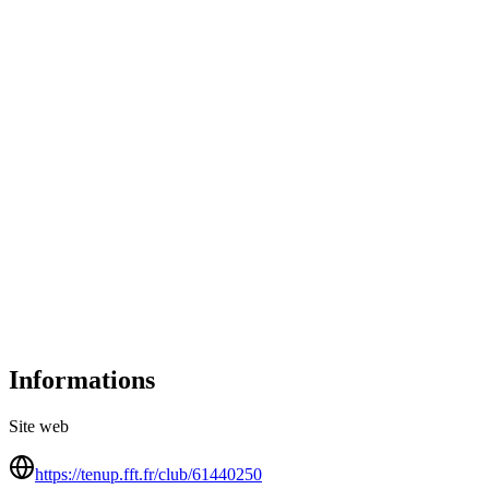
Informations
Site web
https://tenup.fft.fr/club/61440250