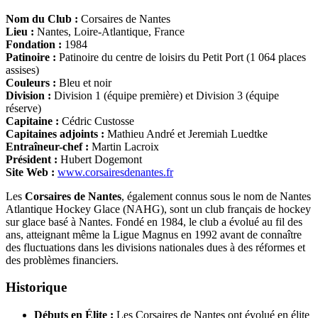
Nom du Club :
Corsaires de Nantes
Lieu :
Nantes, Loire-Atlantique, France
Fondation :
1984
Patinoire :
Patinoire du centre de loisirs du Petit Port (1 064 places
assises)
Couleurs :
Bleu et noir
Division :
Division 1 (équipe première) et Division 3 (équipe
réserve)
Capitaine :
Cédric Custosse
Capitaines adjoints :
Mathieu André et Jeremiah Luedtke
Entraîneur-chef :
Martin Lacroix
Président :
Hubert Dogemont
Site Web :
www.corsairesdenantes.fr
Les
Corsaires de Nantes
, également connus sous le nom de Nantes
Atlantique Hockey Glace (NAHG), sont un club français de hockey
sur glace basé à Nantes. Fondé en 1984, le club a évolué au fil des
ans, atteignant même la Ligue Magnus en 1992 avant de connaître
des fluctuations dans les divisions nationales dues à des réformes et
des problèmes financiers.
Historique
Débuts en Élite :
Les Corsaires de Nantes ont évolué en élite