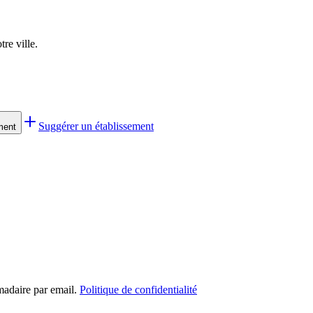
re ville.
Suggérer un établissement
ment
madaire par email.
Politique de confidentialité