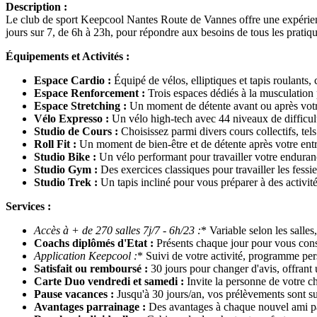
Description :
Le club de sport Keepcool Nantes Route de Vannes offre une expérience s
jours sur 7, de 6h à 23h, pour répondre aux besoins de tous les pratiqu
Équipements et Activités :
Espace Cardio :
Équipé de vélos, elliptiques et tapis roulants,
Espace Renforcement :
Trois espaces dédiés à la musculation p
Espace Stretching :
Un moment de détente avant ou après votre
Vélo Expresso :
Un vélo high-tech avec 44 niveaux de difficult
Studio de Cours :
Choisissez parmi divers cours collectifs, t
Roll Fit :
Un moment de bien-être et de détente après votre entra
Studio Bike :
Un vélo performant pour travailler votre endurance
Studio Gym :
Des exercices classiques pour travailler les fessiers
Studio Trek :
Un tapis incliné pour vous préparer à des activi
Services :
Accès à + de 270 salles 7j/7 - 6h/23
:
* Variable selon les salle
Coachs diplômés d'Etat :
Présents chaque jour pour vous consei
Application Keepcool
:
* Suivi de votre activité, programme pers
Satisfait ou remboursé :
30 jours pour changer d'avis, offrant 
Carte Duo vendredi et samedi :
Invite la personne de votre c
Pause vacances :
Jusqu'à 30 jours/an, vos prélèvements sont s
Avantages parrainage :
Des avantages à chaque nouvel ami pa