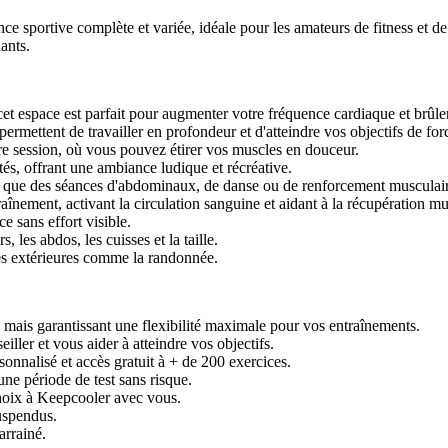
portive complète et variée, idéale pour les amateurs de fitness et de bie
ants.
 cet espace est parfait pour augmenter votre fréquence cardiaque et brûler
ermettent de travailler en profondeur et d'atteindre vos objectifs de fo
 session, où vous pouvez étirer vos muscles en douceur.
és, offrant une ambiance ludique et récréative.
els que des séances d'abdominaux, de danse ou de renforcement musculai
înement, activant la circulation sanguine et aidant à la récupération mu
 sans effort visible.
, les abdos, les cuisses et la taille.
tés extérieures comme la randonnée.
s, mais garantissant une flexibilité maximale pour vos entraînements.
ller et vous aider à atteindre vos objectifs.
onnalisé et accès gratuit à + de 200 exercices.
une période de test sans risque.
hoix à Keepcooler avec vous.
uspendus.
rrainé.