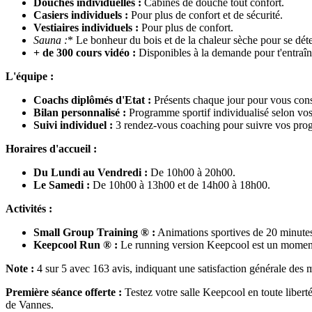
Douches individuelles :
Cabines de douche tout confort.
Casiers individuels :
Pour plus de confort et de sécurité.
Vestiaires individuels :
Pour plus de confort.
Sauna
:
* Le bonheur du bois et de la chaleur sèche pour se déte
+ de 300 cours vidéo :
Disponibles à la demande pour t'entraîne
L'équipe :
Coachs diplômés d'Etat :
Présents chaque jour pour vous conse
Bilan personnalisé :
Programme sportif individualisé selon vos o
Suivi individuel :
3 rendez-vous coaching pour suivre vos prog
Horaires d'accueil :
Du Lundi au Vendredi :
De 10h00 à 20h00.
Le Samedi :
De 10h00 à 13h00 et de 14h00 à 18h00.
Activités :
Small Group Training ® :
Animations sportives de 20 minutes
Keepcool Run ® :
Le running version Keepcool est un moment d
Note :
4 sur 5 avec 163 avis, indiquant une satisfaction générale des
Première séance offerte :
Testez votre salle Keepcool en toute libert
de Vannes.