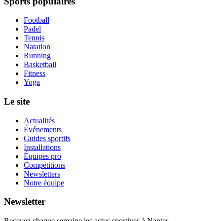
Sports populaires
Football
Padel
Tennis
Natation
Running
Basketball
Fitness
Yoga
Le site
Actualités
Événements
Guides sportifs
Installations
Équipes pro
Compétitions
Newsletters
Notre équipe
Newsletter
Recevez chaque semaine les actus sportives à
Nantes
.