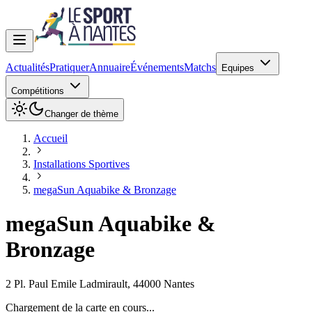
Actualités
Pratiquer
Annuaire
Événements
Matchs
Equipes
Compétitions
Changer de thème
Accueil
Installations Sportives
megaSun Aquabike & Bronzage
megaSun Aquabike &
Bronzage
2 Pl. Paul Emile Ladmirault
,
44000
Nantes
Chargement de la carte en cours...