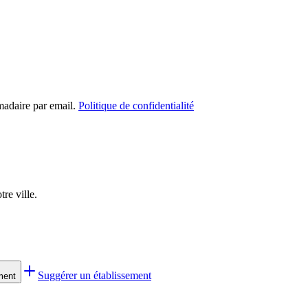
madaire par email.
Politique de confidentialité
re ville.
Suggérer un établissement
ment