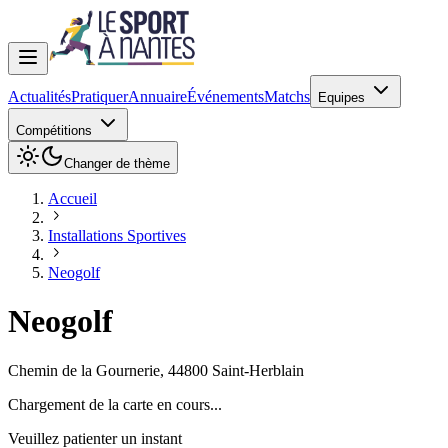
Actualités
Pratiquer
Annuaire
Événements
Matchs
Equipes
Compétitions
Changer de thème
Accueil
Installations Sportives
Neogolf
Neogolf
Chemin de la Gournerie
,
44800
Saint-Herblain
Chargement de la carte en cours...
Veuillez patienter un instant