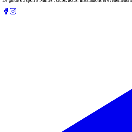
Le guide du sport à
Nantes
: clubs, actus, installations et événements s