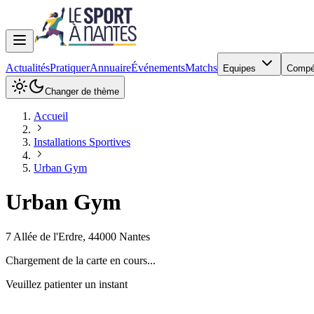
Actualités
Pratiquer
Annuaire
Événements
Matchs
Equipes
Compé
Changer de thème
Accueil
Installations Sportives
Urban Gym
Urban Gym
7 Allée de l'Erdre
,
44000
Nantes
Chargement de la carte en cours...
Veuillez patienter un instant