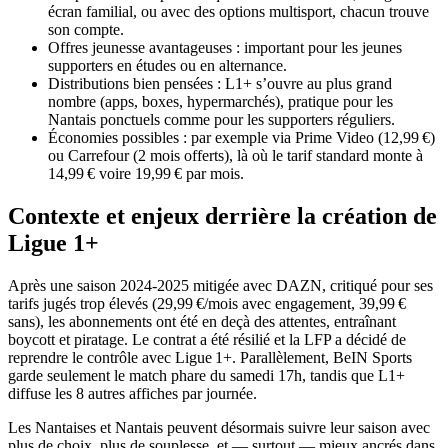
écran familial, ou avec des options multisport, chacun trouve
son compte.
Offres jeunesse avantageuses : important pour les jeunes
supporters en études ou en alternance.
Distributions bien pensées : L1+ s’ouvre au plus grand
nombre (apps, boxes, hypermarchés), pratique pour les
Nantais ponctuels comme pour les supporters réguliers.
Économies possibles : par exemple via Prime Video (12,99 €)
ou Carrefour (2 mois offerts), là où le tarif standard monte à
14,99 € voire 19,99 € par mois.
Contexte et enjeux derrière la création de
Ligue 1+
Après une saison 2024‑2025 mitigée avec DAZN, critiqué pour ses
tarifs jugés trop élevés (29,99 €/mois avec engagement, 39,99 €
sans), les abonnements ont été en deçà des attentes, entraînant
boycott et piratage. Le contrat a été résilié et la LFP a décidé de
reprendre le contrôle avec Ligue 1+. Parallèlement, BeIN Sports
garde seulement le match phare du samedi 17h, tandis que L1+
diffuse les 8 autres affiches par journée.
Les Nantaises et Nantais peuvent désormais suivre leur saison avec
plus de choix, plus de souplesse, et — surtout — mieux ancrés dans