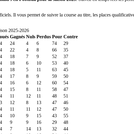
iciels. Il vous permet de suivre la course au titre, les places qualificati
aison
2025
-
2026
oués
Gagnés
Nuls
Perdus
Pour
Contre
4
24
4
6
74
29
4
22
4
8
66
35
4
18
7
9
52
37
4
18
6
10
53
40
4
18
5
11
63
45
4
17
8
9
59
50
4
16
6
12
60
54
4
15
8
11
58
47
4
11
12
11
48
51
3
12
8
13
47
46
4
11
11
12
47
50
4
10
9
15
43
55
4
9
9
16
29
48
4
7
14
13
32
44