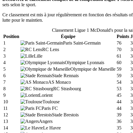
sets selon le sport.
Ce classement est mis à jour régulièrement en fonction des résultats off
lutte pour le maintien.
Classement
Ligue 1 McDonald's
pour la s
Position
Équipe
Points
J
1
Paris Saint-Germain
76
3
2
RC Lens
70
3
3
Lille
61
3
4
Olympique Lyonnais
60
3
5
Olympique de Marseille
59
3
6
Stade Rennais
59
3
7
AS Monaco
54
3
8
RC Strasbourg
53
3
9
Lorient
45
3
10
Toulouse
44
3
11
Paris FC
44
3
12
Stade Brestois
39
3
13
Angers
36
3
14
Le Havre
35
3