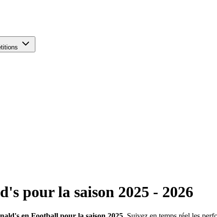
titions
d's
pour la saison
2025
-
2026
ald's en Football pour la saison 2025
. Suivez en temps réel les perf