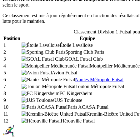
selon le sport.
Ce classement est mis à jour régulièrement en fonction des résultats off
lutte pour le maintien.
Classement
Division 1 Futsal
pour
Position
Équipe
1
Étoile Lavalloise
2
Sporting Club Paris
3
GOAL Futsal Club
4
Montpellier Méditerranée
5
Avion Futsal
6
Nantes Métropole Futsal
7
Toulon Métropole Futsal
8
FC Kingersheim
9
UJS Toulouse
10
Paris ACASA Futsal
11
Kremlin-Bicêtre United Fut
12
Hérouville Futsal