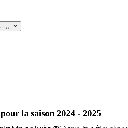
titions
pour la saison
2024
-
2025
al en Futsal pour la saison 2024
. Suivez en temps réel les performance