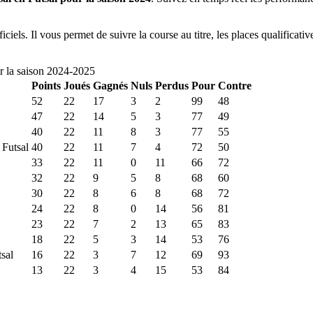
iciels. Il vous permet de suivre la course au titre, les places qualificati
 la saison
2024
-
2025
Points
Joués
Gagnés
Nuls
Perdus
Pour
Contre
52
22
17
3
2
99
48
47
22
14
5
3
77
49
40
22
11
8
3
77
55
 Futsal
40
22
11
7
4
72
50
33
22
11
0
11
66
72
32
22
9
5
8
68
60
30
22
8
6
8
68
72
24
22
8
0
14
56
81
23
22
7
2
13
65
83
18
22
5
3
14
53
76
sal
16
22
3
7
12
69
93
13
22
3
4
15
53
84