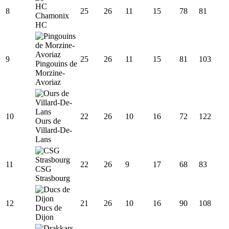
8
25
26
11
15
78
81
Chamonix
HC
9
25
26
11
15
81
103
Pingouins de
Morzine-
Avoriaz
10
22
26
10
16
72
122
Ours de
Villard-De-
Lans
11
22
26
9
17
68
83
CSG
Strasbourg
12
21
26
10
16
90
108
Ducs de
Dijon