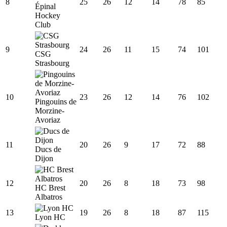
8
25
26
12
14
78
85
Épinal
Hockey
Club
9
24
26
11
15
74
101
CSG
Strasbourg
10
23
26
12
14
76
102
Pingouins de
Morzine-
Avoriaz
11
20
26
9
17
72
88
Ducs de
Dijon
12
20
26
8
18
73
98
HC Brest
Albatros
13
19
26
8
18
87
115
Lyon HC