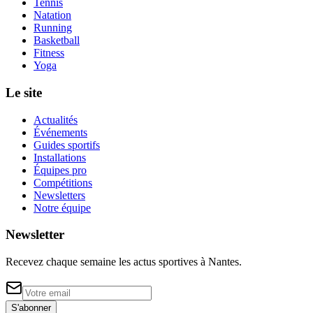
Tennis
Natation
Running
Basketball
Fitness
Yoga
Le site
Actualités
Événements
Guides sportifs
Installations
Équipes pro
Compétitions
Newsletters
Notre équipe
Newsletter
Recevez chaque semaine les actus sportives à
Nantes
.
S'abonner