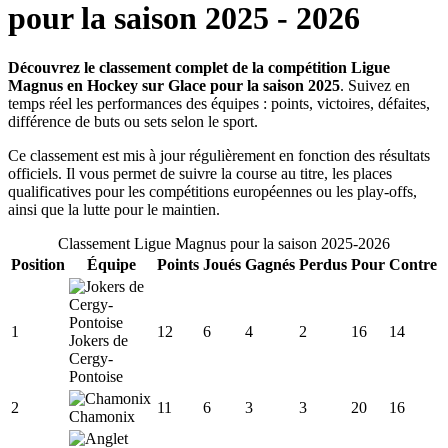
pour la saison
2025
-
2026
Découvrez le classement complet de la compétition Ligue
Magnus en Hockey sur Glace pour la saison 2025
. Suivez en
temps réel les performances des équipes : points, victoires, défaites,
différence de buts ou sets selon le sport.
Ce classement est mis à jour régulièrement en fonction des résultats
officiels. Il vous permet de suivre la course au titre, les places
qualificatives pour les compétitions européennes ou les play-offs,
ainsi que la lutte pour le maintien.
Classement
Ligue Magnus
pour la saison
2025
-
2026
Position
Équipe
Points
Joués
Gagnés
Perdus
Pour
Contre
1
12
6
4
2
16
14
Jokers de
Cergy-
Pontoise
2
11
6
3
3
20
16
Chamonix