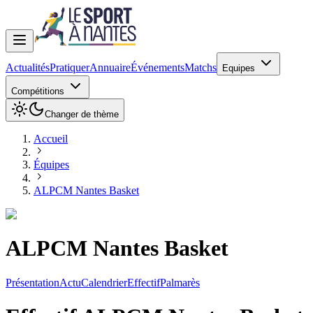
Actualités
Pratiquer
Annuaire
Événements
Matchs
Equipes
Compétitions
Changer de thème
Accueil
Équipes
ALPCM Nantes Basket
ALPCM Nantes Basket
Présentation
Actu
Calendrier
Effectif
Palmarès