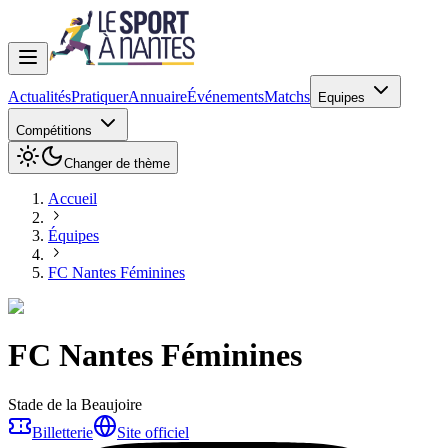
Actualités
Pratiquer
Annuaire
Événements
Matchs
Equipes
Compétitions
Changer de thème
Accueil
Équipes
FC Nantes Féminines
FC Nantes Féminines
Stade de la Beaujoire
Billetterie
Site officiel