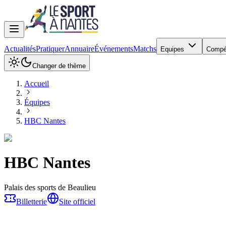
Actualités
Pratiquer
Annuaire
Événements
Matchs
Equipes
Compé
Changer de thème
Accueil
Équipes
HBC Nantes
HBC Nantes
Palais des sports de Beaulieu
Billetterie
Site officiel