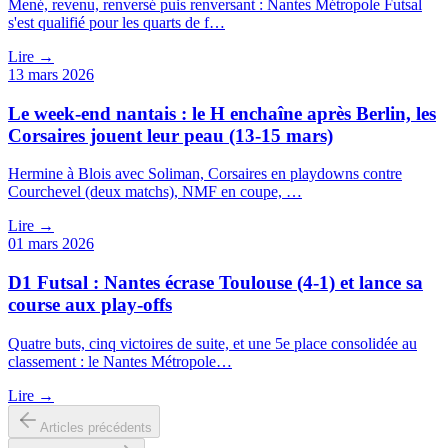
Mené, revenu, renversé puis renversant : Nantes Métropole Futsal
s'est qualifié pour les quarts de f…
Lire →
13 mars 2026
Le week-end nantais : le H enchaîne après Berlin, les
Corsaires jouent leur peau (13-15 mars)
Hermine à Blois avec Soliman, Corsaires en playdowns contre
Courchevel (deux matchs), NMF en coupe, …
Lire →
01 mars 2026
D1 Futsal : Nantes écrase Toulouse (4-1) et lance sa
course aux play-offs
Quatre buts, cinq victoires de suite, et une 5e place consolidée au
classement : le Nantes Métropole…
Lire →
Articles précédents