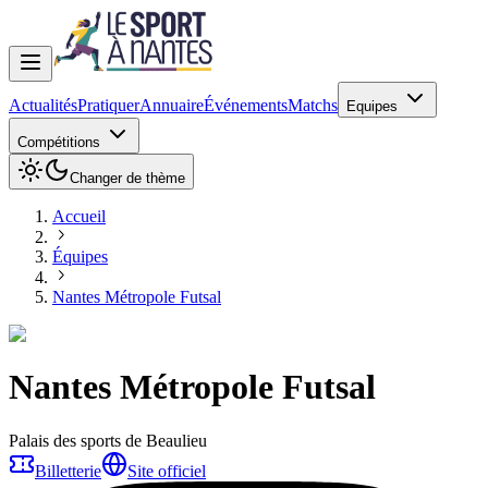
Actualités
Pratiquer
Annuaire
Événements
Matchs
Equipes
Compétitions
Changer de thème
Accueil
Équipes
Nantes Métropole Futsal
Nantes Métropole Futsal
Palais des sports de Beaulieu
Billetterie
Site officiel