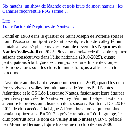
Six matchs, un show de légende et trois jours de sport nantais : les
Canaries reçoivent le PSG samed…
Lire →
Toute l'actualité
Neptunes de Nantes
→
Fondé en 1968 dans le quartier de Saint-Joseph de Porterie sous le
nom d'Association Sportive Saint-Joseph, le club de volley féminin
nantais a traversé plusieurs vies avant de devenir les
Neptunes de
Nantes Volley-ball
en 2022. Plus d'un demi-siècle d'histoire, quinze
saisons consécutives dans l'élite nationale (2010-2025), quatre
participations à la Ligue des champions et une finale de Coupe
d'Europe : rares sont les clubs féminins français à afficher un tel
parcours.
L'aventure au plus haut niveau commence en 2009, quand les deux
forces vives du volley féminin nantais, le Volley-Ball Nantes
Atlantique et le CS Léo Lagrange Nantes, fusionnent leurs équipes
premières pour créer le Nantes Volley Féminin. L'objectif est clair :
atteindre le professionnalisme en deux saisons. Pari tenu. Dès 2010-
2011, le club accède à la Ligue A Féminine et ne la quittera plus
pendant quinze ans. En 2013, après le retrait du Léo Lagrange, le
club poursuit sous le nom de
Volley-Ball Nantes
(VBN), présidé
par Monique Bernard, figure historique du club depuis 2006.