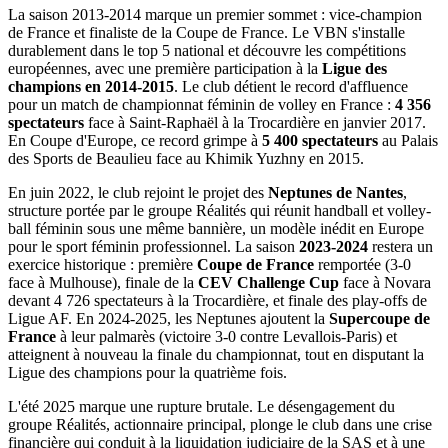
La saison 2013-2014 marque un premier sommet : vice-champion
de France et finaliste de la Coupe de France. Le VBN s'installe
durablement dans le top 5 national et découvre les compétitions
européennes, avec une première participation à la
Ligue des
champions en 2014-2015
. Le club détient le record d'affluence
pour un match de championnat féminin de volley en France :
4 356
spectateurs
face à Saint-Raphaël à la Trocardière en janvier 2017.
En Coupe d'Europe, ce record grimpe à
5 400 spectateurs
au Palais
des Sports de Beaulieu face au Khimik Yuzhny en 2015.
En juin 2022, le club rejoint le projet des
Neptunes de Nantes
,
structure portée par le groupe Réalités qui réunit handball et volley-
ball féminin sous une même bannière, un modèle inédit en Europe
pour le sport féminin professionnel. La saison
2023-2024
restera un
exercice historique : première
Coupe de France
remportée (3-0
face à Mulhouse), finale de la
CEV Challenge Cup
face à Novara
devant 4 726 spectateurs à la Trocardière, et finale des play-offs de
Ligue AF. En 2024-2025, les Neptunes ajoutent la
Supercoupe de
France
à leur palmarès (victoire 3-0 contre Levallois-Paris) et
atteignent à nouveau la finale du championnat, tout en disputant la
Ligue des champions pour la quatrième fois.
L'été 2025 marque une rupture brutale. Le désengagement du
groupe Réalités, actionnaire principal, plonge le club dans une crise
financière qui conduit à la liquidation judiciaire de la SAS et à une