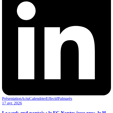
Présentation
Actu
Calendrier
Effectif
Palmarès
17 avr. 2026
Le week-end nantais : le FC Nantes joue gros, le H