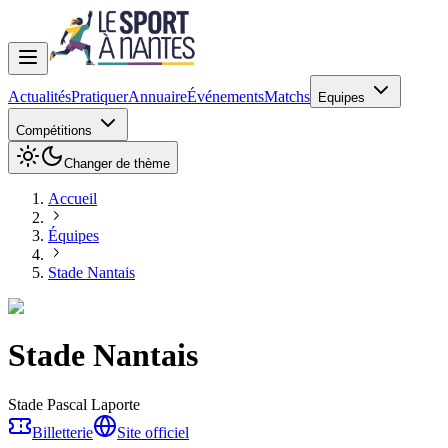
Actualités
Pratiquer
Annuaire
Événements
Matchs
Equipes
Compétitions
Changer de thème
Accueil
Équipes
Stade Nantais
Stade Nantais
Stade Pascal Laporte
Billetterie
Site officiel