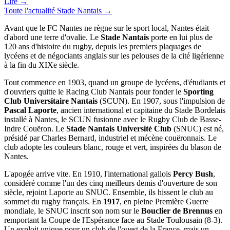
Lire →
Toute l'actualité
Stade Nantais
→
Avant que le FC Nantes ne règne sur le sport local, Nantes était
d'abord une terre d'ovalie. Le
Stade Nantais
porte en lui plus de
120 ans d'histoire du rugby, depuis les premiers plaquages de
lycéens et de négociants anglais sur les pelouses de la cité ligérienne
à la fin du XIXe siècle.
Tout commence en 1903, quand un groupe de lycéens, d'étudiants et
d'ouvriers quitte le Racing Club Nantais pour fonder le
Sporting
Club Universitaire Nantais
(SCUN). En 1907, sous l'impulsion de
Pascal Laporte
, ancien international et capitaine du Stade Bordelais
installé à Nantes, le SCUN fusionne avec le Rugby Club de Basse-
Indre Couëron. Le
Stade Nantais Université Club
(SNUC) est né,
présidé par Charles Bernard, industriel et mécène couëronnais. Le
club adopte les couleurs blanc, rouge et vert, inspirées du blason de
Nantes.
L'apogée arrive vite. En 1910, l'international gallois
Percy Bush
,
considéré comme l'un des cinq meilleurs demis d'ouverture de son
siècle, rejoint Laporte au SNUC. Ensemble, ils hissent le club au
sommet du rugby français. En
1917
, en pleine Première Guerre
mondiale, le SNUC inscrit son nom sur le
Bouclier de Brennus
en
remportant la Coupe de l'Espérance face au Stade Toulousain (8-3).
Un exploit unique pour un club de l'ouest de la France, mais un