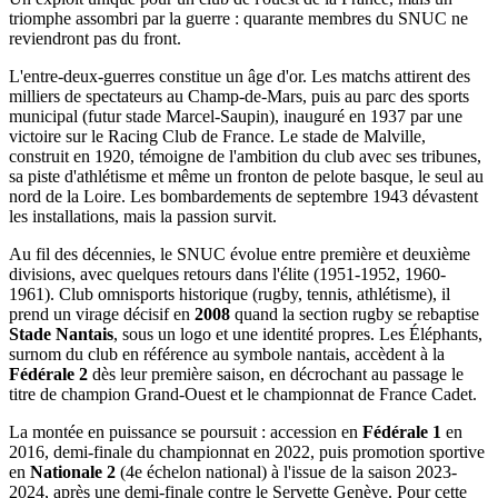
triomphe assombri par la guerre : quarante membres du SNUC ne
reviendront pas du front.
L'entre-deux-guerres constitue un âge d'or. Les matchs attirent des
milliers de spectateurs au Champ-de-Mars, puis au parc des sports
municipal (futur stade Marcel-Saupin), inauguré en 1937 par une
victoire sur le Racing Club de France. Le stade de Malville,
construit en 1920, témoigne de l'ambition du club avec ses tribunes,
sa piste d'athlétisme et même un fronton de pelote basque, le seul au
nord de la Loire. Les bombardements de septembre 1943 dévastent
les installations, mais la passion survit.
Au fil des décennies, le SNUC évolue entre première et deuxième
divisions, avec quelques retours dans l'élite (1951-1952, 1960-
1961). Club omnisports historique (rugby, tennis, athlétisme), il
prend un virage décisif en
2008
quand la section rugby se rebaptise
Stade Nantais
, sous un logo et une identité propres. Les Éléphants,
surnom du club en référence au symbole nantais, accèdent à la
Fédérale 2
dès leur première saison, en décrochant au passage le
titre de champion Grand-Ouest et le championnat de France Cadet.
La montée en puissance se poursuit : accession en
Fédérale 1
en
2016, demi-finale du championnat en 2022, puis promotion sportive
en
Nationale 2
(4e échelon national) à l'issue de la saison 2023-
2024, après une demi-finale contre le Servette Genève. Pour cette