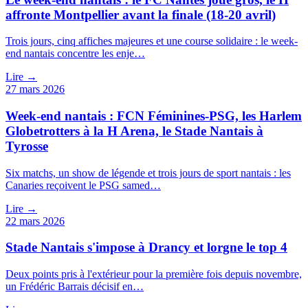
affronte Montpellier avant la finale (18-20 avril)
Trois jours, cinq affiches majeures et une course solidaire : le week-
end nantais concentre les enje…
Lire →
27 mars 2026
Week-end nantais : FCN Féminines-PSG, les Harlem
Globetrotters à la H Arena, le Stade Nantais à
Tyrosse
Six matchs, un show de légende et trois jours de sport nantais : les
Canaries reçoivent le PSG samed…
Lire →
22 mars 2026
Stade Nantais s'impose à Drancy et lorgne le top 4
Deux points pris à l'extérieur pour la première fois depuis novembre,
un Frédéric Barrais décisif en…