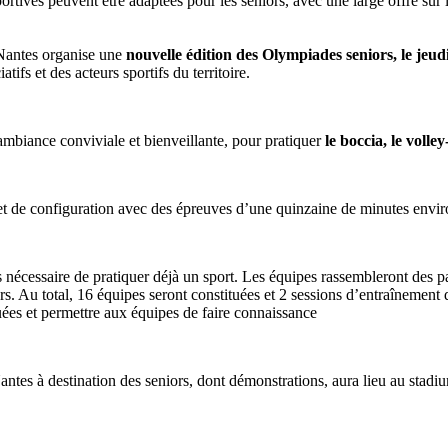
portives peuvent être adaptées pour les seniors, avec une large offre sur 
e Nantes organise une
nouvelle édition des Olympiades seniors, le jeu
ifs et des acteurs sportifs du territoire.
ambiance conviviale et bienveillante, pour pratiquer
le boccia, le volle
et de configuration avec des épreuves d’une quinzaine de minutes envir
pas nécessaire de pratiquer déjà un sport. Les équipes rassembleront des p
s. Au total, 16 équipes seront constituées et 2 sessions d’entraînemen
quées et permettre aux équipes de faire connaissance
Nantes à destination des seniors, dont démonstrations, aura lieu au stadi