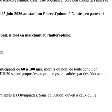
le territoire nantais. Cela reste pourtant encore peu connu des aînés et
di 25 juin 2026 au stadium Pierre-Quinon à Nantes
, en partenariat
y-ball, le foot en marchant et l’haltérophilie.
on.
articipants de
60 à 100 ans
, sportifs ou non, de toute condition
t d’1h30 seront proposées au printemps, encadrées par des éducateurs
um après les Olympiades. Sans obligation, ouvert à ceux qui le