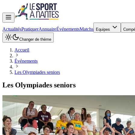
Actualités
Pratiquer
Annuaire
Événements
Matchs
Equipes
Compé
Changer de thème
Accueil
Événements
Les Olympiades seniors
Les Olympiades seniors