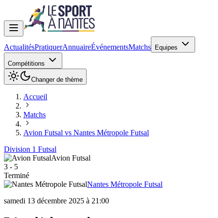
Actualités
Pratiquer
Annuaire
Événements
Matchs
Equipes
Compétitions
Changer de thème
Accueil
Matchs
Avion Futsal vs Nantes Métropole Futsal
Division 1 Futsal
Avion Futsal
3
-
5
Terminé
Nantes Métropole Futsal
samedi 13 décembre 2025 à 21:00