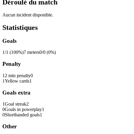
Déroulé du match
Aucun incident disponible.
Statistiques
Goals
1/1 (100%)
7 meters
0/0 (0%)
Penalty
1
2 min penalty
0
1
Yellow cards
1
Goals extra
1
Goal streak
2
0
Goals in powerplay
1
0
Shorthanded goals
1
Other