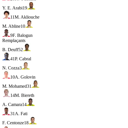
Y. E. Arabi
19
11
M. Akliouche
M. Abline
10
9
F. Balogun
Remplaçants
B. Deuff
52
41
P. Cabral
N. Cozza
3
10
A. Golovin
M. Mohamed
31
14
M. Biereth
A. Camara
14
31
A. Fati
F. Centonze
18