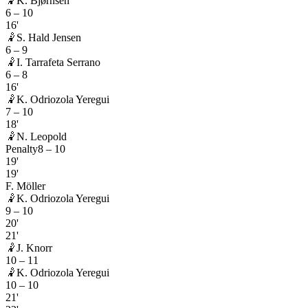
🤾
K. Bjørnsen
6
–
10
16'
🤾
S. Hald Jensen
6
–
9
🤾
I. Tarrafeta Serrano
6
–
8
16'
🤾
K. Odriozola Yeregui
7
–
10
18'
🤾
N. Leopold
Penalty
8
–
10
19'
19'
F. Möller
🤾
K. Odriozola Yeregui
9
–
10
20'
21'
🤾
J. Knorr
10
–
11
🤾
K. Odriozola Yeregui
10
–
10
21'