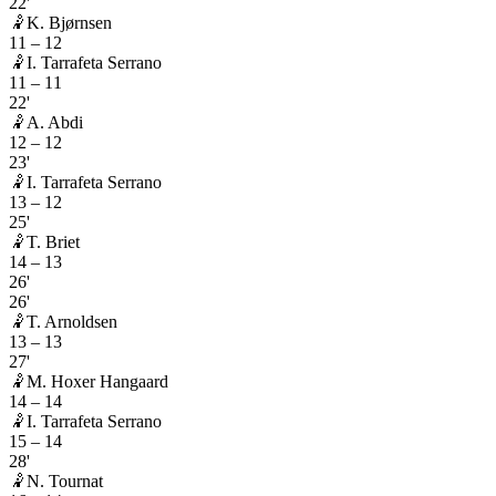
22'
🤾
K. Bjørnsen
11
–
12
🤾
I. Tarrafeta Serrano
11
–
11
22'
🤾
A. Abdi
12
–
12
23'
🤾
I. Tarrafeta Serrano
13
–
12
25'
🤾
T. Briet
14
–
13
26'
26'
🤾
T. Arnoldsen
13
–
13
27'
🤾
M. Hoxer Hangaard
14
–
14
🤾
I. Tarrafeta Serrano
15
–
14
28'
🤾
N. Tournat