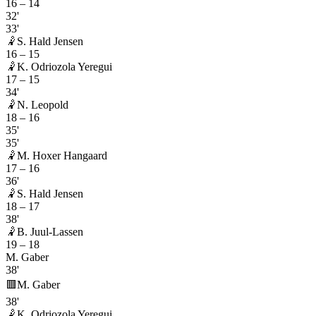
16
–
14
32'
33'
🤾
S. Hald Jensen
16
–
15
🤾
K. Odriozola Yeregui
17
–
15
34'
🤾
N. Leopold
18
–
16
35'
35'
🤾
M. Hoxer Hangaard
17
–
16
36'
🤾
S. Hald Jensen
18
–
17
38'
🤾
B. Juul-Lassen
19
–
18
M. Gaber
38'
🟥
M. Gaber
38'
🤾
K. Odriozola Yeregui