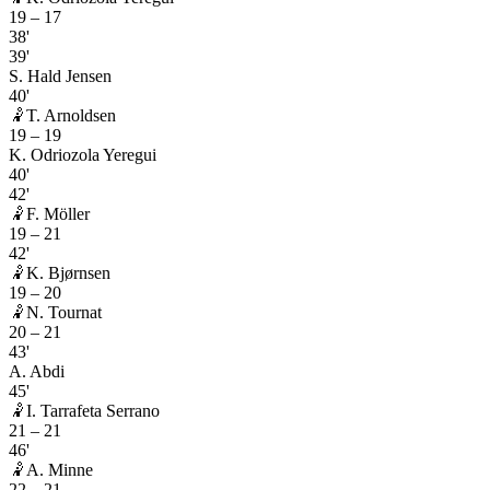
19
–
17
38'
39'
S. Hald Jensen
40'
🤾
T. Arnoldsen
19
–
19
K. Odriozola Yeregui
40'
42'
🤾
F. Möller
19
–
21
42'
🤾
K. Bjørnsen
19
–
20
🤾
N. Tournat
20
–
21
43'
A. Abdi
45'
🤾
I. Tarrafeta Serrano
21
–
21
46'
🤾
A. Minne
22
–
21