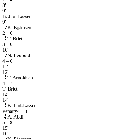
8'
9'
B. Juul-Lassen
9'
🤾
K. Bjørnsen
2
–
6
🤾
T. Briet
3
–
6
10'
🤾
N. Leopold
4
–
6
11'
12'
🤾
T. Arnoldsen
4
–
7
T. Briet
14'
14'
🤾
B. Juul-Lassen
Penalty
4
–
8
🤾
A. Abdi
5
–
8
15'
16'