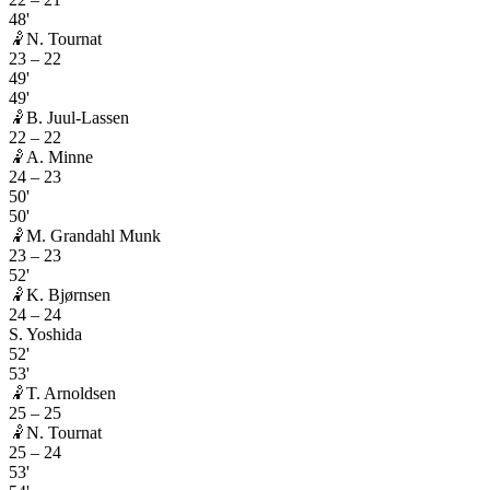
48'
🤾
N. Tournat
23
–
22
49'
49'
🤾
B. Juul-Lassen
22
–
22
🤾
A. Minne
24
–
23
50'
50'
🤾
M. Grandahl Munk
23
–
23
52'
🤾
K. Bjørnsen
24
–
24
S. Yoshida
52'
53'
🤾
T. Arnoldsen
25
–
25
🤾
N. Tournat
25
–
24
53'