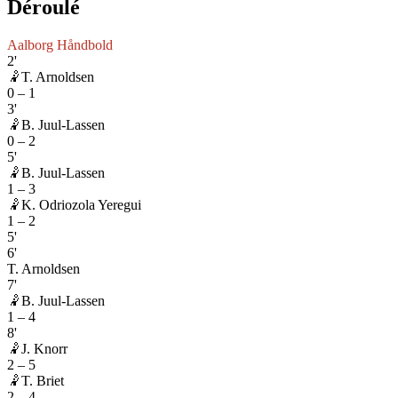
Déroulé
Aalborg Håndbold
2'
🤾
T. Arnoldsen
0
–
1
3'
🤾
B. Juul-Lassen
0
–
2
5'
🤾
B. Juul-Lassen
1
–
3
🤾
K. Odriozola Yeregui
1
–
2
5'
6'
T. Arnoldsen
7'
🤾
B. Juul-Lassen
1
–
4
8'
🤾
J. Knorr
2
–
5
🤾
T. Briet
2
–
4