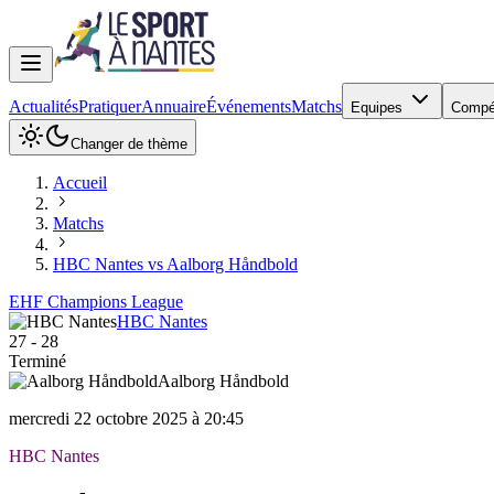
Actualités
Pratiquer
Annuaire
Événements
Matchs
Equipes
Compé
Changer de thème
Accueil
Matchs
HBC Nantes vs Aalborg Håndbold
EHF Champions League
HBC Nantes
27
-
28
Terminé
Aalborg Håndbold
mercredi 22 octobre 2025 à 20:45
HBC Nantes