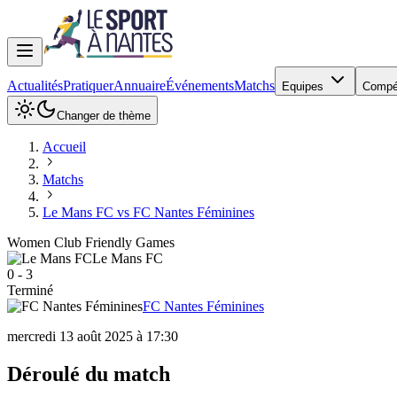
Actualités
Pratiquer
Annuaire
Événements
Matchs
Equipes
Compé
Changer de thème
Accueil
Matchs
Le Mans FC vs FC Nantes Féminines
Women Club Friendly Games
Le Mans FC
0
-
3
Terminé
FC Nantes Féminines
mercredi 13 août 2025 à 17:30
Déroulé du match