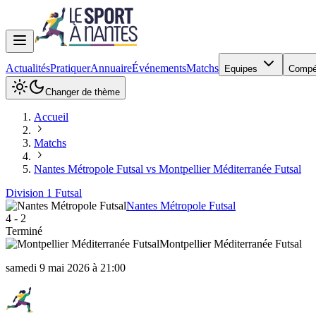
Actualités
Pratiquer
Annuaire
Événements
Matchs
Equipes
Compé
Changer de thème
Accueil
Matchs
Nantes Métropole Futsal vs Montpellier Méditerranée Futsal
Division 1 Futsal
Nantes Métropole Futsal
4
-
2
Terminé
Montpellier Méditerranée Futsal
samedi 9 mai 2026 à 21:00