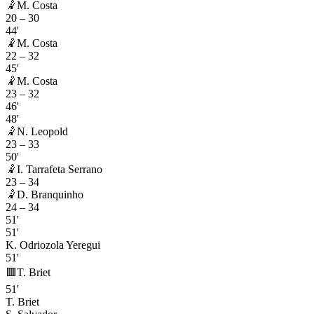
🤾
M. Costa
20
–
30
44'
🤾
M. Costa
22
–
32
45'
🤾
M. Costa
23
–
32
46'
48'
🤾
N. Leopold
23
–
33
50'
🤾
I. Tarrafeta Serrano
23
–
34
🤾
D. Branquinho
24
–
34
51'
51'
K. Odriozola Yeregui
51'
🟥
T. Briet
51'
T. Briet