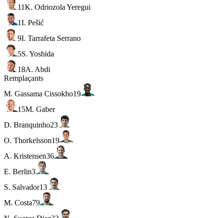
11
K. Odriozola Yeregui
1
I. Pešić
9
I. Tarrafeta Serrano
5
S. Yoshida
18
A. Abdi
Remplaçants
M. Gassama Cissokho
19
15
M. Gaber
D. Branquinho
23
O. Thorkelsson
19
A. Kristensen
36
E. Berlin
3
S. Salvador
13
M. Costa
79