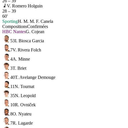
26
–
39
🤾
V. Romero Holguin
28
–
39
60'
Sporting
H. M. M. F. Canela
Compositions
Confirmées
HBC Nantes
G. Cojean
53
I. Biosca Garcia
7
V. Rivera Folch
4
A. Minne
3
T. Briet
40
T. Avelange Demouge
11
N. Tournat
35
N. Leopold
10
R. Ovniček
8
O. Nyateu
7
R. Lagarde