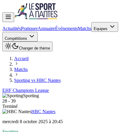
Actualités
Pratiquer
Annuaire
Événements
Matchs
Equipes
Compétitions
Changer de thème
Accueil
Matchs
Sporting vs HBC Nantes
EHF Champions League
Sporting
28
-
39
Terminé
HBC Nantes
mercredi 8 octobre 2025 à 20:45
Sporting