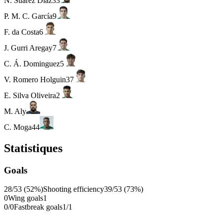
N. Suarez Diaz
33
P. M. C. García
9
F. da Costa
6
J. Gurri Aregay
7
C. Á. Dominguez
5
V. Romero Holguin
37
E. Silva Oliveira
2
M. Aly
C. Moga
44
Statistiques
Goals
28/53 (52%)
Shooting efficiency
39/53 (73%)
0
Wing goals
1
0/0
Fastbreak goals
1/1