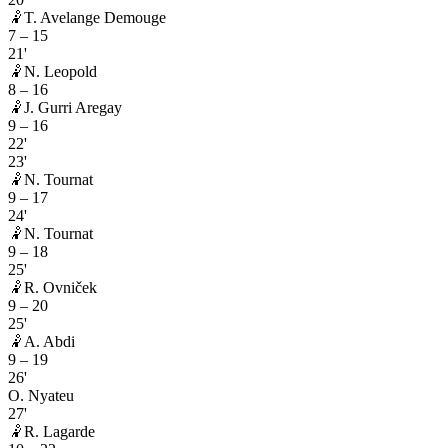
🤾
T. Avelange Demouge
7
–
15
21'
🤾
N. Leopold
8
–
16
🤾
J. Gurri Aregay
9
–
16
22'
23'
🤾
N. Tournat
9
–
17
24'
🤾
N. Tournat
9
–
18
25'
🤾
R. Ovniček
9
–
20
25'
🤾
A. Abdi
9
–
19
26'
O. Nyateu
27'
🤾
R. Lagarde