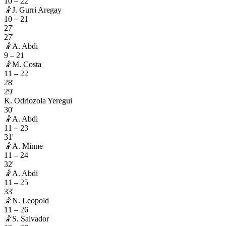
10
–
22
🤾
J. Gurri Aregay
10
–
21
27'
27'
🤾
A. Abdi
9
–
21
🤾
M. Costa
11
–
22
28'
29'
K. Odriozola Yeregui
30'
🤾
A. Abdi
11
–
23
31'
🤾
A. Minne
11
–
24
32'
🤾
A. Abdi
11
–
25
33'
🤾
N. Leopold
11
–
26
🤾
S. Salvador