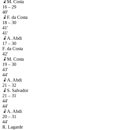
🤾
M. Costa
16
–
29
40'
🤾
F. da Costa
18
–
30
41'
41'
🤾
A. Abdi
17
–
30
F. da Costa
42'
🤾
M. Costa
19
–
30
43'
44'
🤾
A. Abdi
21
–
32
🤾
S. Salvador
21
–
31
44'
44'
🤾
A. Abdi
20
–
31
44'
R. Lagarde