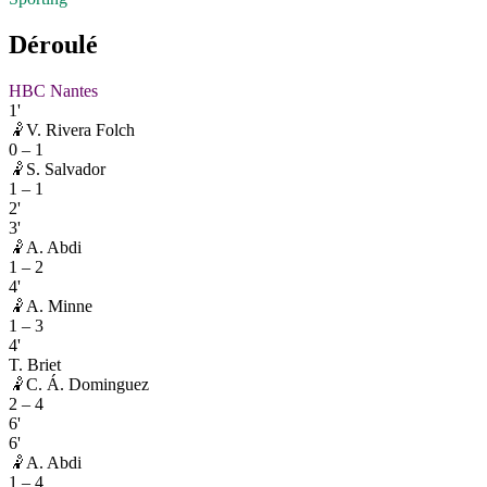
Déroulé
HBC Nantes
1'
🤾
V. Rivera Folch
0
–
1
🤾
S. Salvador
1
–
1
2'
3'
🤾
A. Abdi
1
–
2
4'
🤾
A. Minne
1
–
3
4'
T. Briet
🤾
C. Á. Dominguez
2
–
4
6'
6'
🤾
A. Abdi
1
–
4