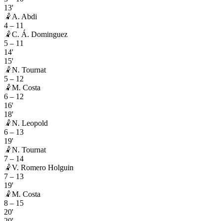
13'
🤾
A. Abdi
4
–
11
🤾
C. Á. Dominguez
5
–
11
14'
15'
🤾
N. Tournat
5
–
12
🤾
M. Costa
6
–
12
16'
18'
🤾
N. Leopold
6
–
13
19'
🤾
N. Tournat
7
–
14
🤾
V. Romero Holguin
7
–
13
19'
🤾
M. Costa
8
–
15
20'
20'