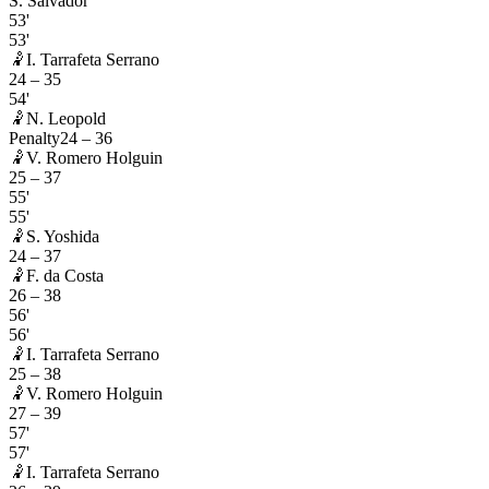
S. Salvador
53'
53'
🤾
I. Tarrafeta Serrano
24
–
35
54'
🤾
N. Leopold
Penalty
24
–
36
🤾
V. Romero Holguin
25
–
37
55'
55'
🤾
S. Yoshida
24
–
37
🤾
F. da Costa
26
–
38
56'
56'
🤾
I. Tarrafeta Serrano
25
–
38
🤾
V. Romero Holguin
27
–
39
57'
57'
🤾
I. Tarrafeta Serrano