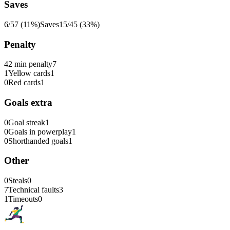
Saves
6/57 (11%)
Saves
15/45 (33%)
Penalty
4
2 min penalty
7
1
Yellow cards
1
0
Red cards
1
Goals extra
0
Goal streak
1
0
Goals in powerplay
1
0
Shorthanded goals
1
Other
0
Steals
0
7
Technical faults
3
1
Timeouts
0