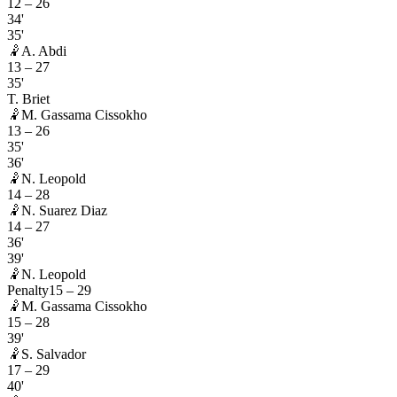
12
–
26
34'
35'
🤾
A. Abdi
13
–
27
35'
T. Briet
🤾
M. Gassama Cissokho
13
–
26
35'
36'
🤾
N. Leopold
14
–
28
🤾
N. Suarez Diaz
14
–
27
36'
39'
🤾
N. Leopold
Penalty
15
–
29
🤾
M. Gassama Cissokho
15
–
28
39'
🤾
S. Salvador
17
–
29
40'