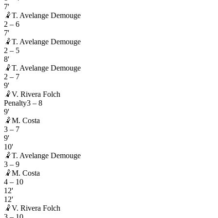
7'
🤾
T. Avelange Demouge
2
–
6
7'
🤾
T. Avelange Demouge
2
–
5
8'
🤾
T. Avelange Demouge
2
–
7
9'
🤾
V. Rivera Folch
Penalty
3
–
8
9'
🤾
M. Costa
3
–
7
9'
10'
🤾
T. Avelange Demouge
3
–
9
🤾
M. Costa
4
–
10
12'
12'
🤾
V. Rivera Folch
3
–
10