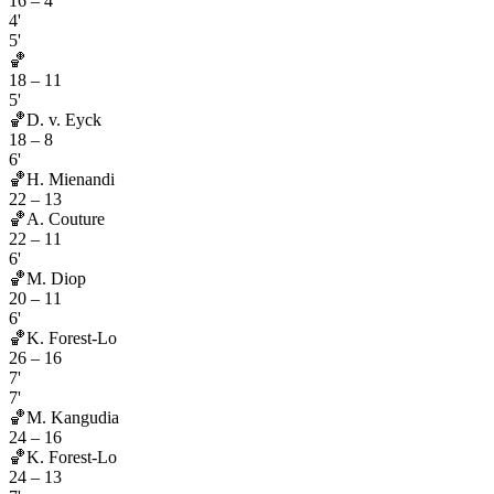
16
–
4
4'
5'
🏀
18
–
11
5'
🏀
D. v. Eyck
18
–
8
6'
🏀
H. Mienandi
22
–
13
🏀
A. Couture
22
–
11
6'
🏀
M. Diop
20
–
11
6'
🏀
K. Forest-Lo
26
–
16
7'
7'
🏀
M. Kangudia
24
–
16
🏀
K. Forest-Lo
24
–
13