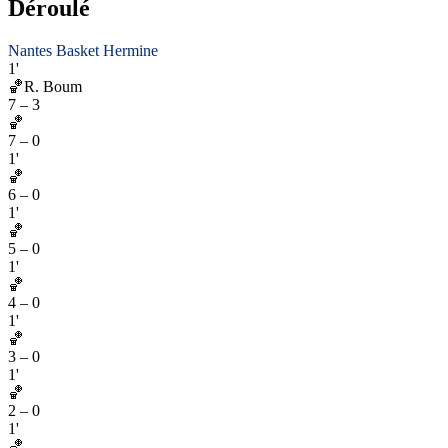
Déroulé
Nantes Basket Hermine
1'
🏀
R. Boum
7
–
3
🏀
7
–
0
1'
🏀
6
–
0
1'
🏀
5
–
0
1'
🏀
4
–
0
1'
🏀
3
–
0
1'
🏀
2
–
0
1'
🏀