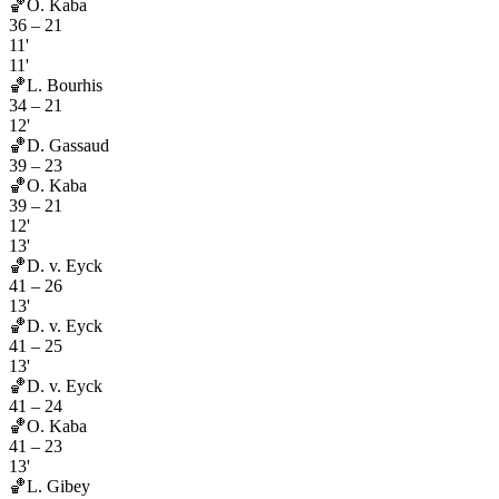
🏀
O. Kaba
36
–
21
11'
11'
🏀
L. Bourhis
34
–
21
12'
🏀
D. Gassaud
39
–
23
🏀
O. Kaba
39
–
21
12'
13'
🏀
D. v. Eyck
41
–
26
13'
🏀
D. v. Eyck
41
–
25
13'
🏀
D. v. Eyck
41
–
24
🏀
O. Kaba
41
–
23
13'
🏀
L. Gibey