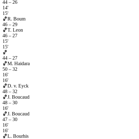
44
–
26
14'
15'
🏀
R. Boum
46
–
29
🏀
T. Leon
46
–
27
15'
15'
🏀
44
–
27
🏀
M. Haidara
50
–
32
16'
16'
🏀
D. v. Eyck
48
–
32
🏀
J. Boucaud
48
–
30
16'
🏀
J. Boucaud
47
–
30
16'
16'
🏀
L. Bourhis