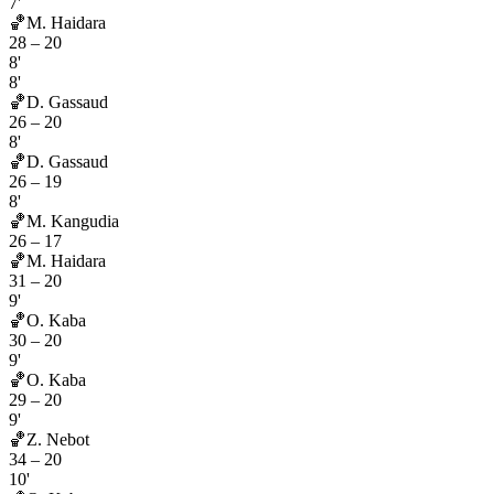
7'
🏀
M. Haidara
28
–
20
8'
8'
🏀
D. Gassaud
26
–
20
8'
🏀
D. Gassaud
26
–
19
8'
🏀
M. Kangudia
26
–
17
🏀
M. Haidara
31
–
20
9'
🏀
O. Kaba
30
–
20
9'
🏀
O. Kaba
29
–
20
9'
🏀
Z. Nebot
34
–
20
10'