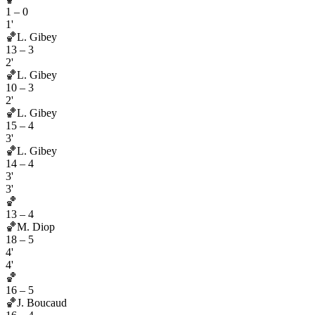
1
–
0
1'
🏀
L. Gibey
13
–
3
2'
🏀
L. Gibey
10
–
3
2'
🏀
L. Gibey
15
–
4
3'
🏀
L. Gibey
14
–
4
3'
3'
🏀
13
–
4
🏀
M. Diop
18
–
5
4'
4'
🏀
16
–
5
🏀
J. Boucaud