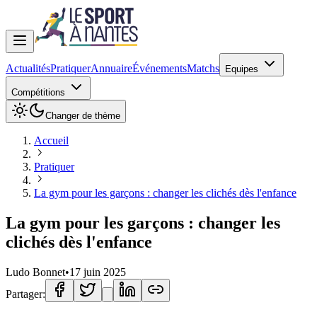
Actualités
Pratiquer
Annuaire
Événements
Matchs
Equipes
Compétitions
Changer de thème
Accueil
Pratiquer
La gym pour les garçons : changer les clichés dès l'enfance
La gym pour les garçons : changer les
clichés dès l'enfance
Ludo Bonnet
•
17 juin 2025
Partager: