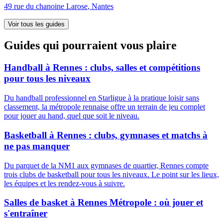
49 rue du chanoine Larose
,
Nantes
Voir tous les guides
Guides qui pourraient vous plaire
Handball à Rennes : clubs, salles et compétitions
pour tous les niveaux
Du handball professionnel en Starligue à la pratique loisir sans
classement, la métropole rennaise offre un terrain de jeu complet
pour jouer au hand, quel que soit le niveau.
Basketball à Rennes : clubs, gymnases et matchs à
ne pas manquer
Du parquet de la NM1 aux gymnases de quartier, Rennes compte
trois clubs de basketball pour tous les niveaux. Le point sur les lieux,
les équipes et les rendez-vous à suivre.
Salles de basket à Rennes Métropole : où jouer et
s'entraîner