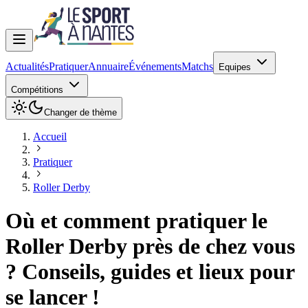
Actualités
Pratiquer
Annuaire
Événements
Matchs
Equipes
Compétitions
Changer de thème
Accueil
Pratiquer
Roller Derby
Où et comment pratiquer le
Roller Derby près de chez vous
? Conseils, guides et lieux pour
se lancer !