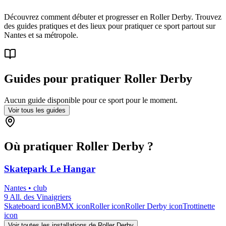
Découvrez comment débuter et progresser en Roller Derby. Trouvez
des guides pratiques et des lieux pour pratiquer ce sport partout sur
Nantes et sa métropole.
Guides pour pratiquer
Roller Derby
Aucun guide disponible pour ce sport pour le moment.
Voir tous les guides
Où pratiquer
Roller Derby
?
Skatepark Le Hangar
Nantes
•
club
9 All. des Vinaigriers
Skateboard
icon
BMX
icon
Roller
icon
Roller Derby
icon
Trottinette
icon
Voir toutes les installations de
Roller Derby