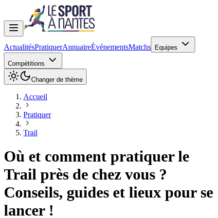
Actualités
Pratiquer
Annuaire
Événements
Matchs
Equipes
Compétitions
Changer de thème
Accueil
Pratiquer
Trail
Où et comment pratiquer le
Trail près de chez vous ?
Conseils, guides et lieux pour se
lancer !