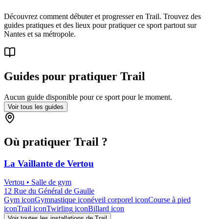
Découvrez comment débuter et progresser en Trail. Trouvez des
guides pratiques et des lieux pour pratiquer ce sport partout sur
Nantes et sa métropole.
Guides pour pratiquer
Trail
Aucun guide disponible pour ce sport pour le moment.
Voir tous les guides
Où pratiquer
Trail
?
La Vaillante de Vertou
Vertou
•
Salle de gym
12 Rue du Général de Gaulle
Gym
icon
Gymnastique
icon
éveil corporel
icon
Course à pied
icon
Trail
icon
Twirling
icon
Billard
icon
Voir toutes les installations de
Trail