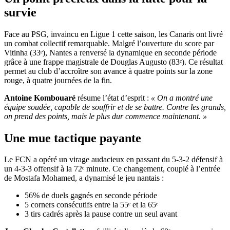
survie
Face au PSG, invaincu en Ligue 1 cette saison, les Canaris ont livré
un combat collectif remarquable. Malgré l’ouverture du score par
Vitinha (33ᵉ), Nantes a renversé la dynamique en seconde période
grâce à une frappe magistrale de Douglas Augusto (83ᵉ). Ce résultat
permet au club d’accroître son avance à quatre points sur la zone
rouge, à quatre journées de la fin.
Antoine Kombouaré
résume l’état d’esprit :
« On a montré une
équipe soudée, capable de souffrir et de se battre. Contre les grands,
on prend des points, mais le plus dur commence maintenant. »
Une mue tactique payante
Le FCN a opéré un virage audacieux en passant du 5-3-2 défensif à
un 4-3-3 offensif à la 72ᵉ minute. Ce changement, couplé à l’entrée
de Mostafa Mohamed, a dynamisé le jeu nantais :
56% de duels gagnés en seconde période
5 corners consécutifs entre la 55ᵉ et la 65ᵉ
3 tirs cadrés après la pause contre un seul avant