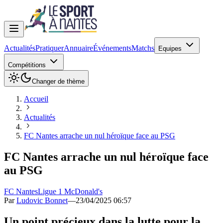
Actualités
Pratiquer
Annuaire
Événements
Matchs
Equipes
Compétitions
Changer de thème
Accueil
Actualités
FC Nantes arrache un nul héroïque face au PSG
FC Nantes arrache un nul héroïque face
au PSG
FC Nantes
Ligue 1 McDonald's
Par
Ludovic Bonnet
—
23/04/2025 06:57
Un point précieux dans la lutte pour la