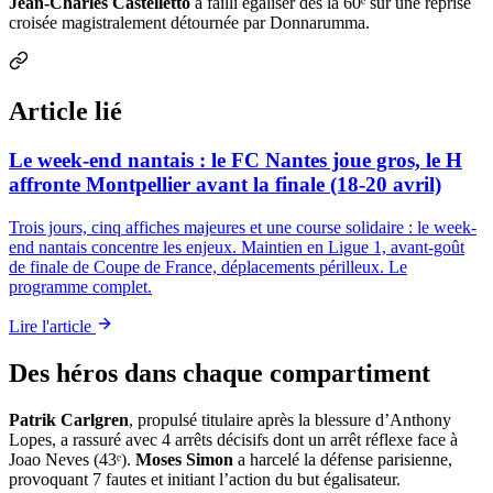
Jean-Charles Castelletto
a failli égaliser dès la 60ᵉ sur une reprise
croisée magistralement détournée par Donnarumma.
Article lié
Le week-end nantais : le FC Nantes joue gros, le H
affronte Montpellier avant la finale (18-20 avril)
Trois jours, cinq affiches majeures et une course solidaire : le week-
end nantais concentre les enjeux. Maintien en Ligue 1, avant-goût
de finale de Coupe de France, déplacements périlleux. Le
programme complet.
Lire l'article
Des héros dans chaque compartiment
Patrik Carlgren
, propulsé titulaire après la blessure d’Anthony
Lopes, a rassuré avec 4 arrêts décisifs dont un arrêt réflexe face à
Joao Neves (43ᵉ).
Moses Simon
a harcelé la défense parisienne,
provoquant 7 fautes et initiant l’action du but égalisateur.