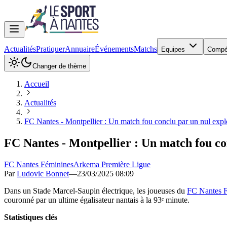
Actualités
Pratiquer
Annuaire
Événements
Matchs
Equipes
Compé
Changer de thème
Accueil
Actualités
FC Nantes - Montpellier : Un match fou conclu par un nul explos
FC Nantes - Montpellier : Un match fou con
FC Nantes Féminines
Arkema Première Ligue
Par
Ludovic Bonnet
—
23/03/2025 08:09
Dans un Stade Marcel-Saupin électrique, les joueuses du
FC Nantes 
couronné par un ultime égalisateur nantais à la 93ᵉ minute.
Statistiques clés