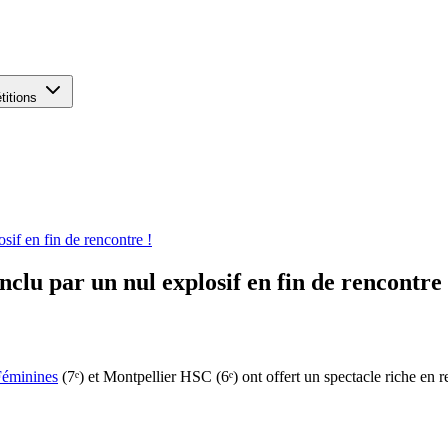
titions
if en fin de rencontre !
clu par un nul explosif en fin de rencontre 
Féminines
(7ᵉ) et Montpellier HSC (6ᵉ) ont offert un spectacle riche en 