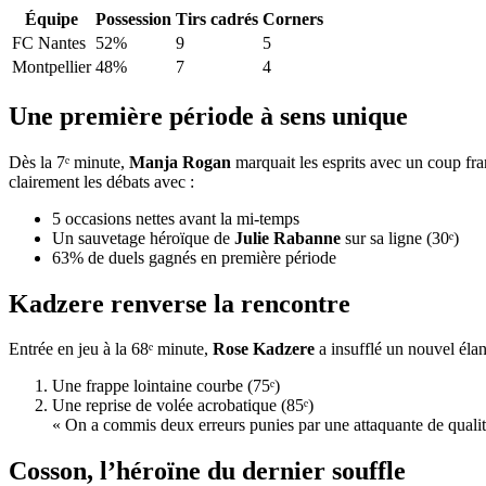
Équipe
Possession
Tirs cadrés
Corners
FC Nantes
52%
9
5
Montpellier
48%
7
4
Une première période à sens unique
Dès la 7ᵉ minute,
Manja Rogan
marquait les esprits avec un coup fra
clairement les débats avec :
5 occasions nettes avant la mi-temps
Un sauvetage héroïque de
Julie Rabanne
sur sa ligne (30ᵉ)
63% de duels gagnés en première période
Kadzere renverse la rencontre
Entrée en jeu à la 68ᵉ minute,
Rose Kadzere
a insufflé un nouvel élan
Une frappe lointaine courbe (75ᵉ)
Une reprise de volée acrobatique (85ᵉ)
« On a commis deux erreurs punies par une attaquante de qualit
Cosson, l’héroïne du dernier souffle