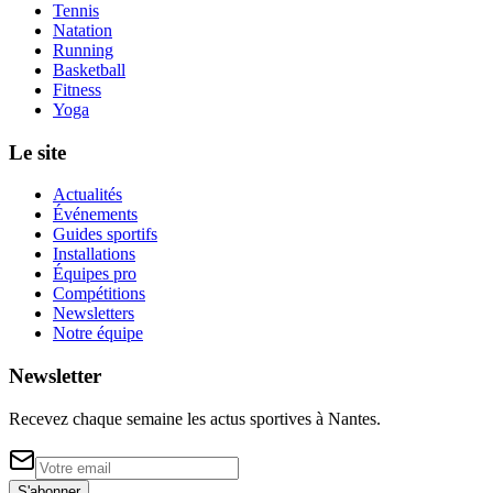
Tennis
Natation
Running
Basketball
Fitness
Yoga
Le site
Actualités
Événements
Guides sportifs
Installations
Équipes pro
Compétitions
Newsletters
Notre équipe
Newsletter
Recevez chaque semaine les actus sportives à
Nantes
.
S'abonner