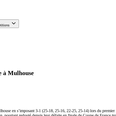
titions
e à Mulhouse
ulhouse en s’imposant 3-1 (25-18, 25-16, 22-25, 25-14) lors du premier
acien, pourtant redouté depuis leur défaite en finale de Coupe de France 