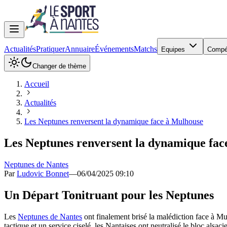
Actualités
Pratiquer
Annuaire
Événements
Matchs
Equipes
Compé
Changer de thème
Accueil
Actualités
Les Neptunes renversent la dynamique face à Mulhouse
Les Neptunes renversent la dynamique fac
Neptunes de Nantes
Par
Ludovic Bonnet
—
06/04/2025 09:10
Un Départ Tonitruant pour les Neptunes
Les
Neptunes de Nantes
ont finalement brisé la malédiction face à M
tactique et un service ciselé, les Nantaises ont neutralisé le bloc als