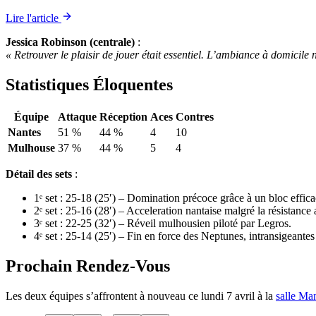
Lire l'article
Jessica Robinson (centrale)
:
« Retrouver le plaisir de jouer était essentiel. L’ambiance à domicile 
Statistiques Éloquentes
Équipe
Attaque
Réception
Aces
Contres
Nantes
51 %
44 %
4
10
Mulhouse
37 %
44 %
5
4
Détail des sets
:
1ᵉ set : 25-18 (25′) – Domination précoce grâce à un bloc effica
2ᵉ set : 25-16 (28′) – Acceleration nantaise malgré la résistance 
3ᵉ set : 22-25 (32′) – Réveil mulhousien piloté par Legros.
4ᵉ set : 25-14 (25′) – Fin en force des Neptunes, intransigeantes
Prochain Rendez-Vous
Les deux équipes s’affrontent à nouveau ce lundi 7 avril à la
salle Ma