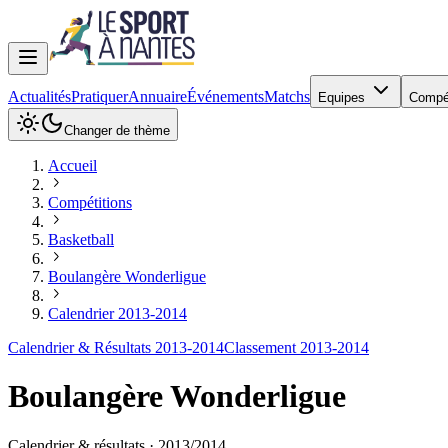
Actualités
Pratiquer
Annuaire
Événements
Matchs
Equipes
Compé
Changer de thème
Accueil
Compétitions
Basketball
Boulangère Wonderligue
Calendrier 2013-2014
Calendrier & Résultats 2013-2014
Classement 2013-2014
Boulangère Wonderligue
Calendrier & résultats ·
2013
/
2014