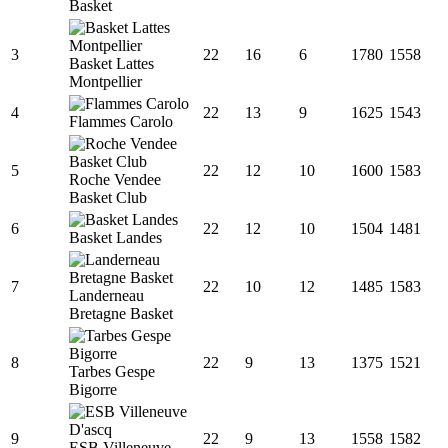
Basket
3
22
16
6
1780
1558
Basket Lattes
Montpellier
4
22
13
9
1625
1543
Flammes Carolo
5
22
12
10
1600
1583
Roche Vendee
Basket Club
6
22
12
10
1504
1481
Basket Landes
7
22
10
12
1485
1583
Landerneau
Bretagne Basket
8
22
9
13
1375
1521
Tarbes Gespe
Bigorre
9
22
9
13
1558
1582
ESB Villeneuve