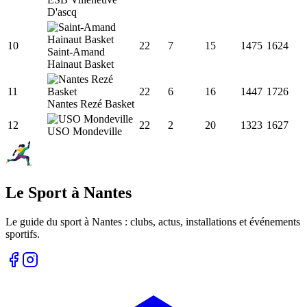
D'ascq
10
22
7
15
1475
1624
Saint-Amand
Hainaut Basket
11
22
6
16
1447
1726
Nantes Rezé Basket
12
22
2
20
1323
1627
USO Mondeville
Le Sport à Nantes
Le guide du sport à
Nantes
: clubs, actus, installations et événements
sportifs.