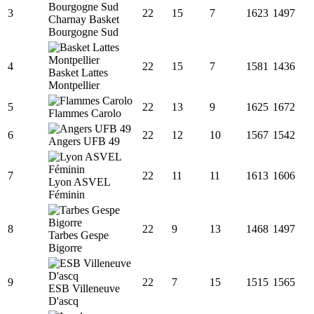
3
22
15
7
1623
1497
Charnay Basket
Bourgogne Sud
4
22
15
7
1581
1436
Basket Lattes
Montpellier
5
22
13
9
1625
1672
Flammes Carolo
6
22
12
10
1567
1542
Angers UFB 49
7
22
11
11
1613
1606
Lyon ASVEL
Féminin
8
22
9
13
1468
1497
Tarbes Gespe
Bigorre
9
22
7
15
1515
1565
ESB Villeneuve
D'ascq