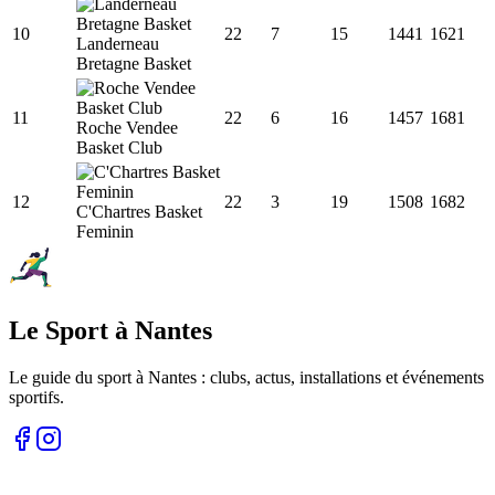
10
22
7
15
1441
1621
Landerneau
Bretagne Basket
11
22
6
16
1457
1681
Roche Vendee
Basket Club
12
22
3
19
1508
1682
C'Chartres Basket
Feminin
Le Sport à Nantes
Le guide du sport à
Nantes
: clubs, actus, installations et événements
sportifs.