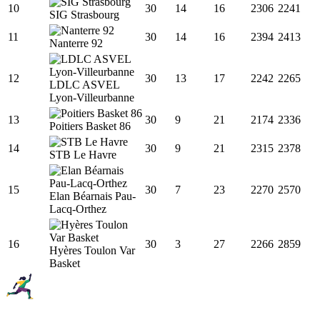
10
30
14
16
2306
2241
SIG Strasbourg
11
30
14
16
2394
2413
Nanterre 92
12
30
13
17
2242
2265
LDLC ASVEL
Lyon-Villeurbanne
13
30
9
21
2174
2336
Poitiers Basket 86
14
30
9
21
2315
2378
STB Le Havre
15
30
7
23
2270
2570
Elan Béarnais Pau-
Lacq-Orthez
16
30
3
27
2266
2859
Hyères Toulon Var
Basket