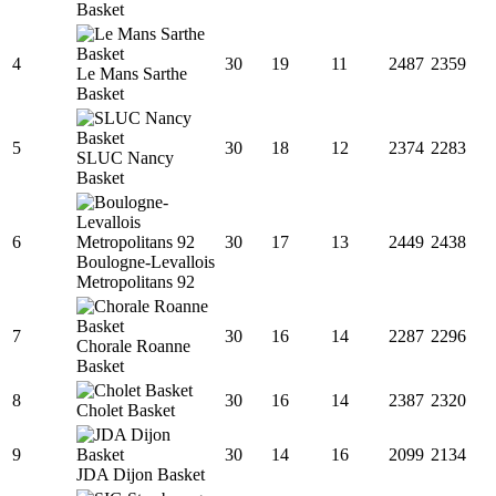
Basket
4
30
19
11
2487
2359
Le Mans Sarthe
Basket
5
30
18
12
2374
2283
SLUC Nancy
Basket
6
30
17
13
2449
2438
Boulogne-Levallois
Metropolitans 92
7
30
16
14
2287
2296
Chorale Roanne
Basket
8
30
16
14
2387
2320
Cholet Basket
9
30
14
16
2099
2134
JDA Dijon Basket