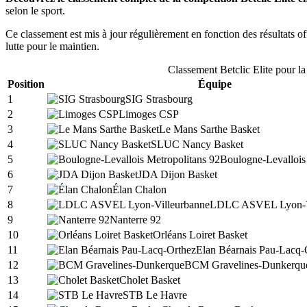
selon le sport.
Ce classement est mis à jour régulièrement en fonction des résultats off
lutte pour le maintien.
Classement
Betclic Elite
pour la
Position
Équipe
1
SIG Strasbourg
2
Limoges CSP
3
Le Mans Sarthe Basket
4
SLUC Nancy Basket
5
Boulogne-Levallois
6
JDA Dijon Basket
7
Élan Chalon
8
LDLC ASVEL Lyon-V
9
Nanterre 92
10
Orléans Loiret Basket
11
Elan Béarnais Pau-Lacq-
12
BCM Gravelines-Dunkerqu
13
Cholet Basket
14
STB Le Havre