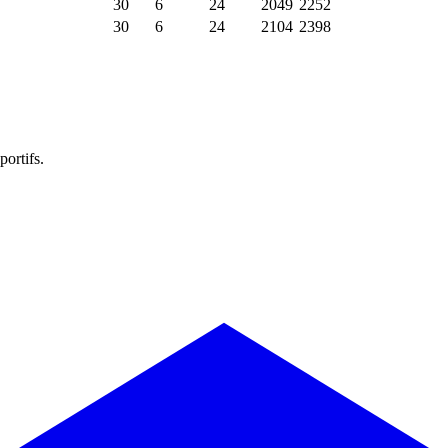
30
6
24
2049
2252
30
6
24
2104
2398
portifs.