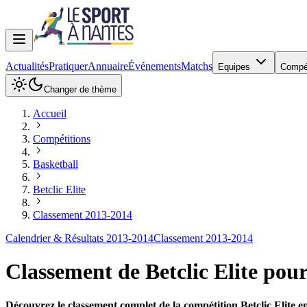
Actualités
Pratiquer
Annuaire
Événements
Matchs
Equipes
Compé
Changer de thème
Accueil
Compétitions
Basketball
Betclic Elite
Classement 2013-2014
Calendrier & Résultats 2013-2014
Classement 2013-2014
Classement de
Betclic Elite
pour
Découvrez le classement complet de la compétition Betclic Elite e