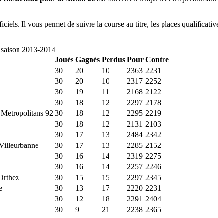
iciels. Il vous permet de suivre la course au titre, les places qualificati
 saison
2013
-
2014
Joués
Gagnés
Perdus
Pour
Contre
30
20
10
2363
2231
30
20
10
2317
2252
30
19
11
2168
2122
30
18
12
2297
2178
 Metropolitans 92
30
18
12
2295
2219
30
18
12
2131
2103
30
17
13
2484
2342
illeurbanne
30
17
13
2285
2152
30
16
14
2319
2275
30
16
14
2257
2246
Orthez
30
15
15
2297
2345
e
30
13
17
2220
2231
30
12
18
2291
2404
30
9
21
2238
2365