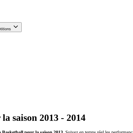
titions
 la saison
2013
-
2014
n Basketball pour la saison 2013
. Suivez en temps réel les performances