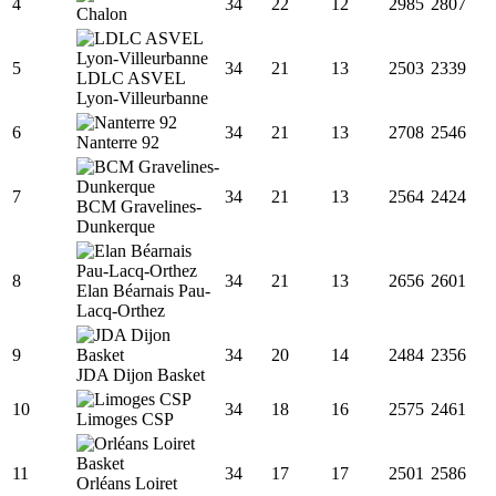
4
34
22
12
2985
2807
Chalon
5
34
21
13
2503
2339
LDLC ASVEL
Lyon-Villeurbanne
6
34
21
13
2708
2546
Nanterre 92
7
34
21
13
2564
2424
BCM Gravelines-
Dunkerque
8
34
21
13
2656
2601
Elan Béarnais Pau-
Lacq-Orthez
9
34
20
14
2484
2356
JDA Dijon Basket
10
34
18
16
2575
2461
Limoges CSP
11
34
17
17
2501
2586
Orléans Loiret