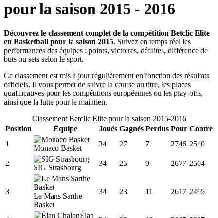
pour la saison
2015
-
2016
Découvrez le classement complet de la compétition Betclic Elite
en Basketball pour la saison 2015
. Suivez en temps réel les
performances des équipes : points, victoires, défaites, différence de
buts ou sets selon le sport.
Ce classement est mis à jour régulièrement en fonction des résultats
officiels. Il vous permet de suivre la course au titre, les places
qualificatives pour les compétitions européennes ou les play-offs,
ainsi que la lutte pour le maintien.
Classement
Betclic Elite
pour la saison
2015
-
2016
Position
Équipe
Joués
Gagnés
Perdus
Pour
Contre
1
34
27
7
2746
2540
Monaco Basket
2
34
25
9
2677
2504
SIG Strasbourg
3
34
23
11
2617
2495
Le Mans Sarthe
Basket
Élan