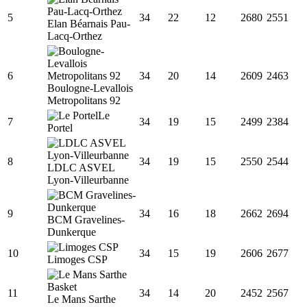
5
34
22
12
2680
2551
Elan Béarnais Pau-
Lacq-Orthez
6
34
20
14
2609
2463
Boulogne-Levallois
Metropolitans 92
Le
7
34
19
15
2499
2384
Portel
8
34
19
15
2550
2544
LDLC ASVEL
Lyon-Villeurbanne
9
34
16
18
2662
2694
BCM Gravelines-
Dunkerque
10
34
15
19
2606
2677
Limoges CSP
11
34
14
20
2452
2567
Le Mans Sarthe