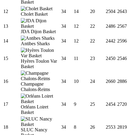
Basket
12
34
14
20
2504
2643
Cholet Basket
13
34
12
22
2486
2567
JDA Dijon Basket
14
34
12
22
2442
2596
Antibes Sharks
15
34
11
23
2450
2546
Hyères Toulon Var
Basket
16
34
10
24
2660
2886
Champagne
Chalons-Reims
17
34
9
25
2454
2720
Orléans Loiret
Basket
18
34
8
26
2553
2819
SLUC Nancy