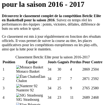
pour la saison
2016
-
2017
Découvrez le classement complet de la compétition Betclic Elite
en Basketball pour la saison 2016
. Suivez en temps réel les
performances des équipes : points, victoires, défaites, différence de
buts ou sets selon le sport.
Ce classement est mis à jour régulièrement en fonction des résultats
officiels. Il vous permet de suivre la course au titre, les places
qualificatives pour les compétitions européennes ou les play-offs,
ainsi que la lutte pour le maintien.
Classement
Betclic Elite
pour la saison
2016
-
2017
Position
Équipe
Joués
Gagnés
Perdus
Pour
Contre
1
34
30
4
2869
2504
Monaco Basket
Élan
2
34
27
7
2871
2592
Chalon
3
34
25
9
2765
2580
Nanterre 92
4
34
23
11
2689
2468
SIG Strasbourg