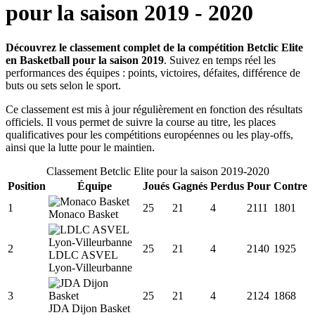
pour la saison
2019
-
2020
Découvrez le classement complet de la compétition Betclic Elite
en Basketball pour la saison 2019
. Suivez en temps réel les
performances des équipes : points, victoires, défaites, différence de
buts ou sets selon le sport.
Ce classement est mis à jour régulièrement en fonction des résultats
officiels. Il vous permet de suivre la course au titre, les places
qualificatives pour les compétitions européennes ou les play-offs,
ainsi que la lutte pour le maintien.
Classement
Betclic Elite
pour la saison
2019
-
2020
Position
Équipe
Joués
Gagnés
Perdus
Pour
Contre
1
25
21
4
2111
1801
Monaco Basket
2
25
21
4
2140
1925
LDLC ASVEL
Lyon-Villeurbanne
3
25
21
4
2124
1868
JDA Dijon Basket