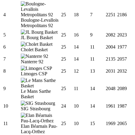
4
25
18
7
2251
2186
Boulogne-Levallois
Metropolitans 92
5
25
16
9
2082
2023
JL Bourg Basket
6
25
14
11
2004
1977
Cholet Basket
7
25
14
11
2135
2057
Nanterre 92
8
25
12
13
2031
2032
Limoges CSP
9
25
11
14
2048
2089
Le Mans Sarthe
Basket
10
24
10
14
1961
1987
SIG Strasbourg
11
25
10
15
1969
2065
Elan Béarnais Pau-
Lacq-Orthez