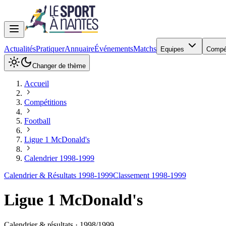
Actualités
Pratiquer
Annuaire
Événements
Matchs
Equipes
Compé
Changer de thème
Accueil
Compétitions
Football
Ligue 1 McDonald's
Calendrier 1998-1999
Calendrier & Résultats 1998-1999
Classement 1998-1999
Ligue 1 McDonald's
Calendrier & résultats ·
1998
/
1999