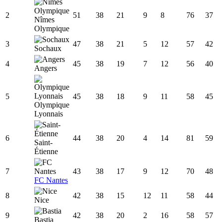
2
51
38
21
9
8
76
37
Nîmes
Olympique
3
47
38
21
5
12
57
42
Sochaux
4
45
38
19
7
12
56
40
Angers
5
45
38
18
9
11
58
45
Olympique
Lyonnais
6
44
38
20
4
14
81
59
Saint-
Étienne
7
43
38
17
9
12
70
48
FC Nantes
8
42
38
15
12
11
58
44
Nice
9
42
38
20
2
16
58
57
Bastia