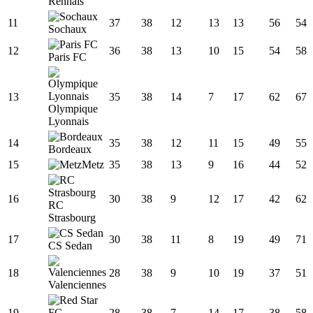
Rennais
11
37
38
12
13
13
56
54
Sochaux
12
36
38
13
10
15
54
58
Paris FC
13
35
38
14
7
17
62
67
Olympique
Lyonnais
14
35
38
12
11
15
49
55
Bordeaux
15
Metz
35
38
13
9
16
44
52
16
30
38
9
12
17
42
62
RC
Strasbourg
17
30
38
11
8
19
49
71
CS Sedan
18
28
38
9
10
19
37
51
Valenciennes
19
28
38
7
14
17
38
58