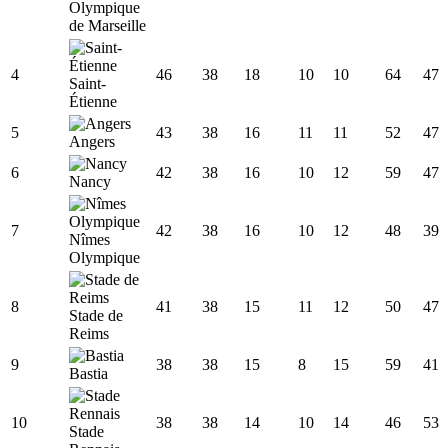
Olympique
de Marseille
4
46
38
18
10
10
64
47
Saint-
Étienne
5
43
38
16
11
11
52
47
Angers
6
42
38
16
10
12
59
47
Nancy
7
42
38
16
10
12
48
39
Nîmes
Olympique
8
41
38
15
11
12
50
47
Stade de
Reims
9
38
38
15
8
15
59
41
Bastia
10
38
38
14
10
14
46
53
Stade